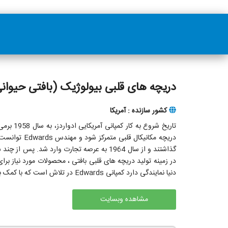
دریچه های قلبی بیولوژیک (بافتی حیوانی) rds Lifesciences
کشور سازنده : آمریکا
دنیا نمایندگی دارد کمپانی Edwards در تلاش است که با کمک به پزشکان، بیماران و خانواده های آنها با بیماری های کاردیووسکولار مقابله کند.
مشاهده وبسایت