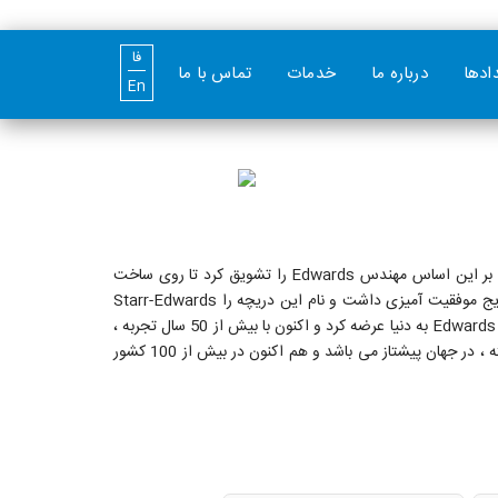
فا
دادها
درباره ما
خدمات
تماس با ما
En
تاریخ شروع به کار کمپانی آمریکایی ادواردز، به سال 1958 برمی گردد.در آن سال دکتر Starr ایده ای برای ساخت دریچه مصنوعی قلب داشت و بر این اساس مهندس Edwards را تشویق کرد تا روی ساخت
دریچه مکانیکال قلبی متمرکز شود و مهندس Edwards توانست بعد از 2 سال اولین دریچه مکانیکال دنیا را برای پوزیشن میترال تولید کند که نتایج موفقیت آمیزی داشت و نام این دریچه را Starr-Edwards
گذاشتند و از سال 1964 به عرصه تجارت وارد شد. پس از چند سال، کمپانی به سمت تولید دریچه های بافتی رفت و اولین دریچه بافتی دنیا را نیز Edwards به دنیا عرضه کرد و اکنون با بیش از 50 سال تجربه ،
در زمینه تولید دریچه های قلبی بافتی ، محصولات مورد نیاز برای ترمیم دریچه و همچنین محصولات دیگری مانند مانیتورهای هموداینامیک پیشرفته ، در جهان پیشتاز می باشد و هم اکنون در بیش از 100 کشور