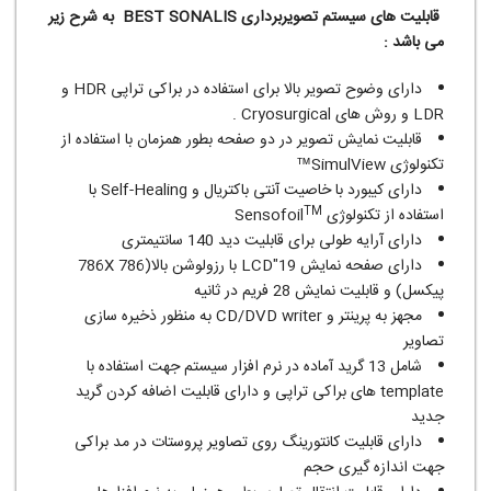
قابلیت های سیستم تصویربرداری
BEST SONALIS
به شرح زیر
می باشد :
دارای وضوح تصویر بالا برای استفاده در براکی تراپی HDR و
LDR و روش های Cryosurgical .
قابلیت نمایش تصویر در دو صفحه بطور همزمان با استفاده از
تکنولوژی SimulView™
دارای کیبورد با خاصیت آنتی باکتریال و Self-Healing با
TM
استفاده از تکنولوژی Sensofoil
دارای آرایه طولی برای قابلیت دید 140 سانتیمتری
دارای صفحه نمایش LCD"19 با رزولوشن بالا(786X 786
پیکسل) و قابلیت نمایش 28 فریم در ثانیه
مجهز به پرینتر و CD/DVD writer به منظور ذخیره سازی
تصاویر
شامل 13 گرید آماده در نرم افزار سیستم جهت استفاده با
template های براکی تراپی و دارای قابلیت اضافه کردن گرید
جدید
دارای قابلیت کانتورینگ روی تصاویر پروستات در مد براکی
جهت اندازه گیری حجم