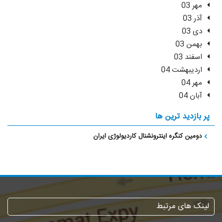
مهر 03
آذر 03
دی 03
بهمن 03
اسفند 03
اردیبهشت 04
مهر 04
آبان 04
پر بازدید ترین ها
دومین کنگره اینترونشنال کاردیولوژی ایران
لینک های مرتبط