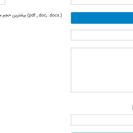
(.pdf ,.doc, .docx) بیشترین حجم مجاز 1M