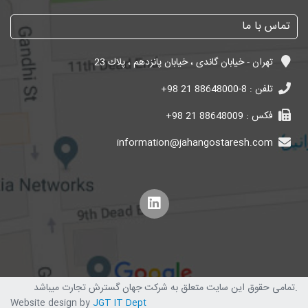
تماس با ما
تهران - خیابان گاندی ، خیابان پانزدهم ، پلاك 23
تلفن :
+98 21 88648000-8
فکس :
+98 21 88648009
information@jahangostaresh.com
تمامی حقوق این سایت متعلق به شرکت جهان گسترش تجارت میباشد.
Website design by
JGT IT Dept