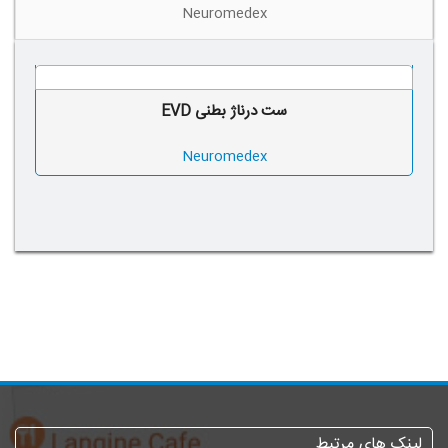
Neuromedex
ست درناژ بطنی EVD
Neuromedex
لینک های مرتبط