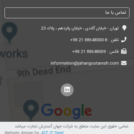
تماس با ما
تهران - خیابان گاندی ، خیابان پانزدهم ، پلاك 23
تلفن :
+98 21 88648000-8
فکس :
+98 21 88648009
information@jahangostaresh.com
تمامی حقوق این سایت متعلق به شرکت جهان گسترش تجارت میباشد.
Website design by
JGT IT Dept