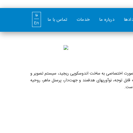
فا
دادها
درباره ما
خدمات
تماس با ما
En
تقر است. این کمپانی به صورت اختصاصی به ساخت اندوسکوپی ریجید، سیستم تصویر و
با نیازهای ویژه بخش پزشکی در عرصه جهانی مشغول به فعالیت است. کمپانی GIMMI به واسطه تجربه قابل توجه، نوآوری­های هدفمند و جهت‌دار، پرسنل ماهر، روحیه
است.