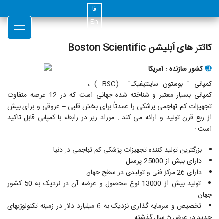
فا
En
کاتتر های اَبلیشن Boston Scientific
کشور سازنده : آمریکا
کمپانی " بوستون ساینتیفیک" (BSC ) ،
کمپانی بسیار معتبر و شناخته شده جهانی است که در 12 عرصه متفاوت
تجهیزات کم تهاجمی پزشکی را عمدتاً برای بخش قلبی – عروقی و برای بیش
از ربع قرن تولید و ارائه می کند . موراد زیر در رابطه با کمپانی قابل تاکید
است :
بزرگترین تولید کننده تجهیزات پزشکی کم تهاجمی در دنیا
دارای بیش از 25000 پرسنل
دارای 26 مرکز فنی و تولیدی در سطح جهان
تولید بیش از 13000 نوع محصول و عرضه آن در نزدیک به 50 کشور
جهان
تخصیص و سرمایه گذاری نزدیک به 6 میلیارد دلار در زمینه تکنولوژیهای
جدید در عرض 5 سال گذشته