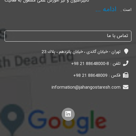
کالیبراسیون و نیز آموزش علمی مشغول به فعالیت
ادامه ...
است .
تماس با ما
تهران - خیابان گاندی ، خیابان پانزدهم ، پلاك 23
تلفن :
+98 21 88648000-8
فکس :
+98 21 88648009
information@jahangostaresh.com